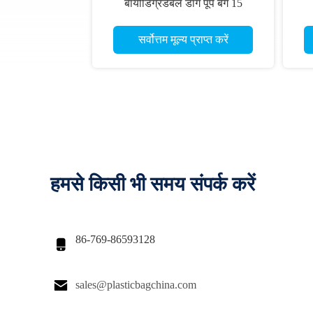
बायोडिग्रेडेबल डॉग पूप बैग 15
माइक्रोन 8 रोल
सर्वोत्तम मूल्य प्राप्त करें
हमसे किसी भी समय संपर्क करें
86-769-86593128


sales@plasticbagchina.com