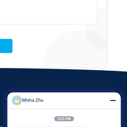
Misha Zhu
3:21 PM