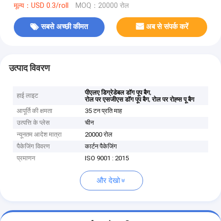
मूल्य：USD 0.3/roll
MOQ：20000 रोल
सबसे अच्छी कीमत
अब से संपर्क करें
उत्पाद विवरण
,
पीएलए डिग्रेडेबल डॉग पूप बैग
हाई लाइट
,
रोल पर एसजीएस डॉग पूप बैग
रोल पर रोह्स पू बैग
आपूर्ति की क्षमता
35 टन प्रति माह
उत्पत्ति के प्लेस
चीन
न्यूनतम आदेश मात्रा
20000 रोल
पैकेजिंग विवरण
कार्टन पैकेजिंग
प्रमाणन
ISO 9001 : 2015
और देखो