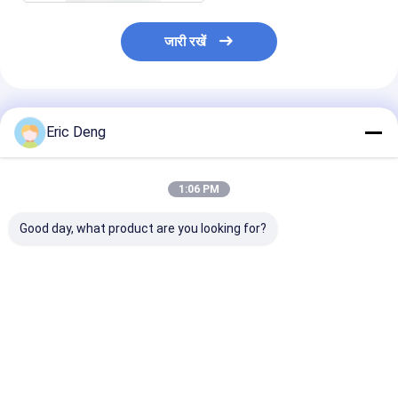
जारी रखें
अनुशंसित उत्पाद
Eric Deng
1:06 PM
Good day, what product are you looking for?
पालतू बिल्लियों के लिए आसान
पर्यावरण के प्रति जागरूक
पर्यावरण के अनुकूल स
साफ ​​जंबो ड्रॉस्ट्रिंग सुगंधित
कुत्तों के मालिकों के लिए
प्रमाणित बायोडिग्रेडे
लिटर बॉक्स लाइनर बैग
बायोडिग्रेडेबल कुत्तों के कचरे
कूड़ा बैग ग्रेव्यू प्रिंटिं
के बैग
सबसे अच्छी कीमत
सबसे अच्छी कीमत
सबसे अच्छी 