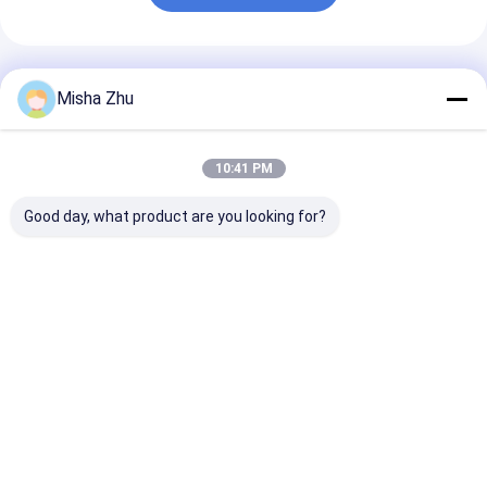
अनुशंसित उत्पाद
Misha Zhu
10:41 PM
Good day, what product are you looking for?
पालतू बिल्लियों के लिए आसान
घर जिम्मेदार और पर्यावरण के
बायोडिग्रेडेबल कंपोस
साफ ​​जंबो ड्रॉस्ट्रिंग सुगंधित
प्रति जागरूक पालतू जानवरों
रोल डॉग कापूस बैग्
लिटर बॉक्स लाइनर बैग
के मालिकों के लिए कम्पोस्टेबल
ग्रेव्यू मुद्रित लोगो 
डॉग कापू बैग
सबसे अच्छी कीमत
सबसे अच्छी कीमत
सबसे अच्छी 
होम
हमारे बारे में
हमसे संपर्क करें
Desktop Site
साइटमैप
गोपनीयता नीति