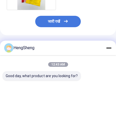
जारी रखें
अनुशंसित उत्पाद
HengSheng
12:43 AM
Good day, what product are you looking for?
121 डिग्री ऑटोक्लेव करने
रेड एचडीपीई पीपी बायो
रेड सेल्फ सील बायोहै
योग्य बायोहाज़र्ड प्लास्टिक बैग,
मेडिकल वेस्ट बैग, अस्पताल के
अपशिष्ट हेल्थकेयर ऑ
मेडिकल कचरे के लिए हीट
लिए डिस्पोजेबल बायोहाजर्ड बैग
बैग
सील और अनुकूलन योग्य
आकार के साथ
सबसे अच्छी कीमत
सबसे अच्छी कीमत
सबसे अच्छी 