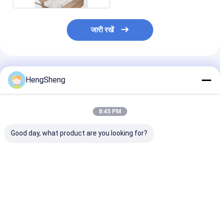
जारी रखें
अनुशंसित उत्पाद
HengSheng
8:45 PM
Good day, what product are you looking for?
रंग मुद्रण अनुकूलित पूर्व पैक
वेंटिलेशन छेद वाले बैग पूर्व खोले
मशीन स्वचालित बैग 
किए गए बैग ऑटो पार्ट्स
गए बैग कस्टम ऑर्डर दस्तावेज
प्री बैग ऑटो पार्ट्स प
पैकेजिंग बैग स्वचालित
विभिन्न पैकेजिंग अनुप्रयोगों के
बैग उत्पादों की ताजग
प्रक्रियाओं के लिए पैकेजिंग
लिए उपयुक्त
रखने के लिए वेंटिलेश
विकल्प प्रदान करते हैं
लैस
सबसे अच्छी कीमत
सबसे अच्छी कीमत
सबसे अच्छी 