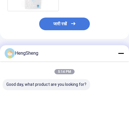
जारी रखें
अनुशंसित उत्पाद
HengSheng
5:14 PM
Good day, what product are you looking for?
Ldpe प्लास्टिक आइस बैग
ड्रॉस्ट्रिंग क्लोजर के साथ
ड्रॉस्ट्रिंग क्लोजर 
ड्रॉस्ट्रिंग के साथ, आइस
20lb LDPE टिकाऊ आइस
10 एलबी एलडीपीई प्
क्यूब बैग 1 KG वजन क्षमता
ब्लॉक प्लास्टिक बैग हीट सील
आइस बैग
सबसे अच्छी कीमत
सबसे अच्छी कीमत
सबसे अच्छी 