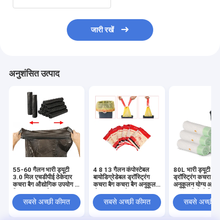
जारी रखें
अनुशंसित उत्पाद
55-60 गैलन भारी ड्यूटी
4 8 13 गैलन कंपोस्टेबल
80L भारी ड्यूटी एल
3.0 मिल एचडीपीई ठेकेदार
बायोडिग्रेडेबल ड्रॉस्ट्रिंग
ड्रॉस्ट्रिंग कचरा बैग
कचरा बैग औद्योगिक उपयोग के
कचरा बैग कचरा बैग अनुकूलन
अनुकूलन योग्य आक
लिए अनुकूलन योग्य
योग्य आकार और रंग
आंसू प्रतिरोधी डिज़ा
साथ
सबसे अच्छी कीमत
सबसे अच्छी कीमत
सबसे अच्छी 