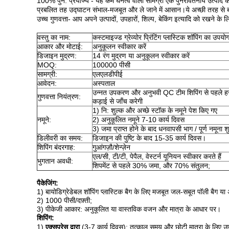
100% पुन: प्रयोज्य - यह कम घनत्व वाली सामग्री एक पुनरावर्तनीय उत्पाद के र
प्रबलित तह उद्घाटन संभाल-मजबूत और ले जाने में आसान।ये अच्छी तरह से बना
उच्च गुणवत्ता- आप अपने उत्पादों, उपहारों, शिल्प, बेकिंग इत्यादि को रखने 
वस्तु का नाम:
कस्टमाइज्ड ग्रेव्योर प्रिंटिंग प्लास्टिक शॉपिंग का उपय
आकार और मोटाई:
अनुकूलन स्वीकार करें
डिजाइन मुद्रण:
14 रंग मुद्रण या अनुकूलन स्वीकार करें
MOQ:
100000 पीसी
सामग्री:
एलएलडीपीई
आवेदन:
अस्पताल
उन्नत उपकरण और अनुभवी QC टीम शिपिंग से पहले हर चर
गुणवत्ता नियंत्रण:
कड़ाई से जाँच करेगी
1) नि: शुल्क और अच्छे स्टॉक के नमूने पेश किए गए
नमूने:
2) अनुकूलित नमूने 7-10 कार्य दिवस
3) जमा प्राप्त होने के बाद धनवापसी भाग / पूर्ण नमूना श
डिलीवरी का समय:
डिजाइन की पुष्टि के बाद 15-35 कार्य दिवस।
शिपिंग बंदरगाह:
गुआंगज़ौ/शेन्ज़ेन
एल/सी, टी/टी, पेपैल, वेस्टर्न यूनियन स्वीकार करते हैं
भुगतान अवधी:
शिपमेंट से पहले 30% जमा, और 70% संतुलन;
पैकेजिंग:
1) बायोडिग्रेडेबल शॉपिंग प्लास्टिक बैग के लिए मजबूत जल-सबूत पॉली बैग या 
2)
1000 पीसी
/
दफ़्ती
;
3) पीकेजी आकार: अनुकूलित या वास्तविक वजन और मात्रा के आधार पर।
शिपिंग:
1)
एक्सप्रेस द्वारा
(3-7 कार्य दिवस)
:
तत्काल समय और छोटी मात्रा के लिए उ