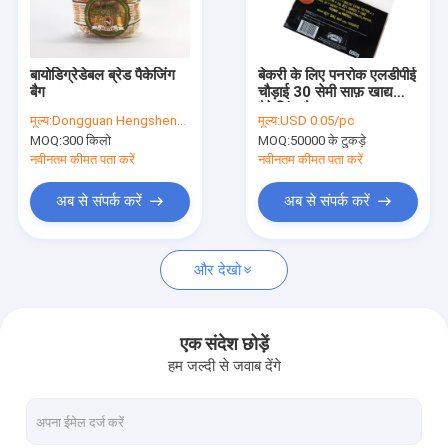
कारखाना भ्रमण
गुणवत्ता नियंत्रण
बायोडिग्रेडेबल ब्रेड पैकेजिंग
बेकरी के लिए पनरोक एलडीपीई
बैग
चौड़ाई 30 सेमी साफ़ खाद्य
संपर्क करें
पैकेजिंग बैग
मूल्य:
Dongguan Hengsheng Polybag
मूल्य:
USD 0.05/pc
MOQ:
300 किलो
MOQ:
50000 के टुकड़े
समाचार
नवीनतम कीमत पता करें
नवीनतम कीमत पता करें
एक उद्धरण का अनुरोध करें
अब से संपर्क करें
अब से संपर्क करें
और देखो
पॉली प्लास्टिक बैग
Biohazard प्लास्टिक बैग
एक संदेश छोड़ें
हम जल्दी से जवाब देंगे
चिकित्सा अपशिष्ट बैग
पुन: प्रयोज्य बर्फ बैग