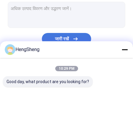
पूर्व खुले बैग
ब्रेड पैकेजिंग बैग
बायोडिग्रेडेबल डॉग पूप बैग
जारी रखें
कस्टम प्लास्टिक उपहार बैग
HengSheng
स्वयं चिपकने वाला प्लास्टिक बैग
हमारी श्रेणियाँ
10:29 PM
जिपलॉक प्लास्टिक बैग
Good day, what product are you looking for?
प्लास्टिक समाचार पत्र बैग
कूरियर प्लास्टिक बैग
नमूना परिवहन बैग
पॉली प्लास्टिक बैग
Biohazard प्लास्टिक बैग
चिकित्सा अपशिष्ट बै
पुन: प्रयोज्य कचरा बैग